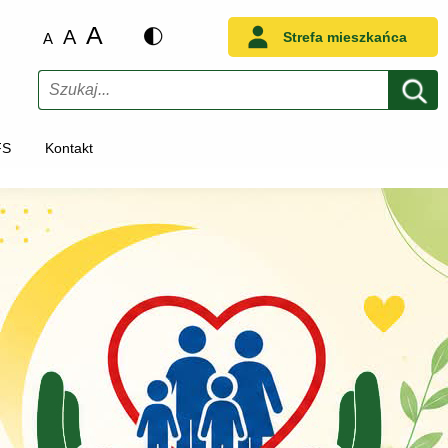
A
A
Strefa mieszkańca
A
Szukaj
FS
Kontakt