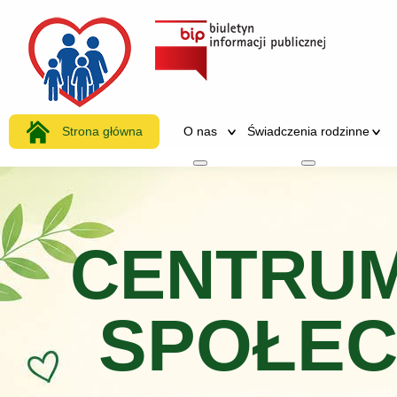
Strona główna
O nas
Świadczenia rodzinne
Więcej o: O nas
Więcej o: Świadc
CENTRUM
SPOŁE