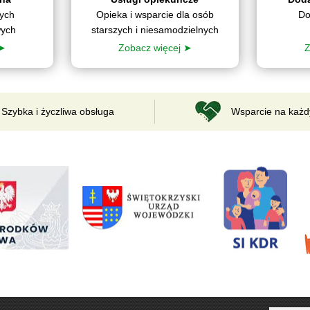
nych
Opieka i wsparcie dla osób
Do
wych
starszych i niesamodzielnych
 ➤
Zobacz więcej ➤
Z
Szybka i życzliwa obsługa
Wsparcie na każd