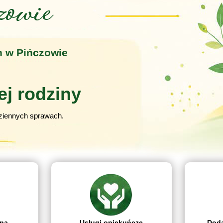
zowie
 w Pińczowie
ej rodziny
iennych sprawach.
na
Usługi opiekuńcze
Doda