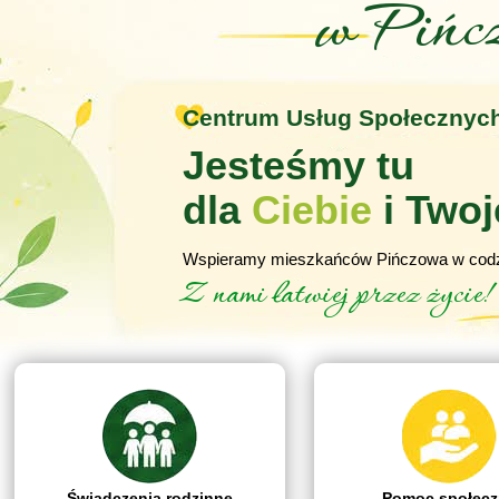
w Pińc
Centrum Usług Społecznych
Jesteśmy tu
dla
Ciebie
i Twoj
Wspieramy mieszkańców Pińczowa w codz
Z nami łatwiej przez życie!
Świadczenia rodzinne
Pomoc społecz