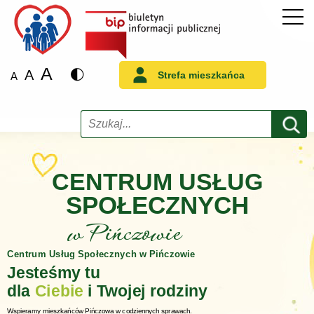
A
A
Strefa mieszkańca
A
Szukaj
CENTRUM USŁUG
SPOŁECZNYCH
w Pińczowie
Centrum Usług Społecznych w Pińczowie
Jesteśmy tu
dla
Ciebie
i Twojej rodziny
Wspieramy mieszkańców Pińczowa w codziennych sprawach.