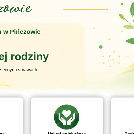
zowie
 w Pińczowie
ej rodziny
iennych sprawach.
na
Usługi opiekuńcze
Doda