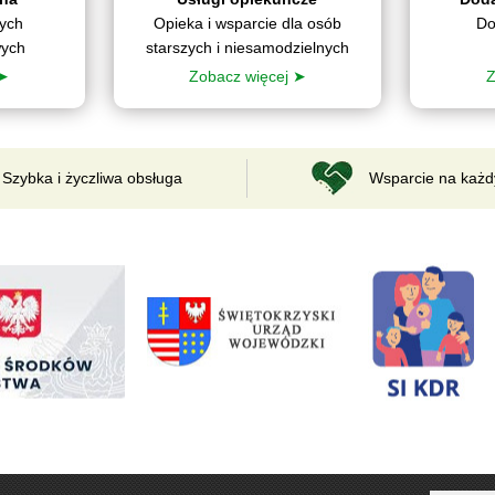
nych
Opieka i wsparcie dla osób
Do
wych
starszych i niesamodzielnych
 ➤
Zobacz więcej ➤
Z
Szybka i życzliwa obsługa
Wsparcie na każd