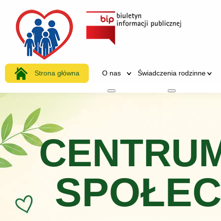
Strona główna
O nas
Świadczenia rodzinne
Więcej o: O nas
Więcej o: Świadc
CENTRUM
SPOŁE