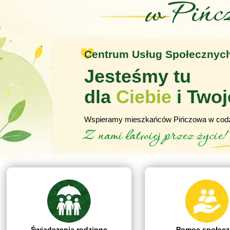
w Pińc
Centrum Usług Społecznych
Jesteśmy tu
dla
Ciebie
i Twoj
Wspieramy mieszkańców Pińczowa w codz
Z nami łatwiej przez życie!
Świadczenia rodzinne
Pomoc społecz