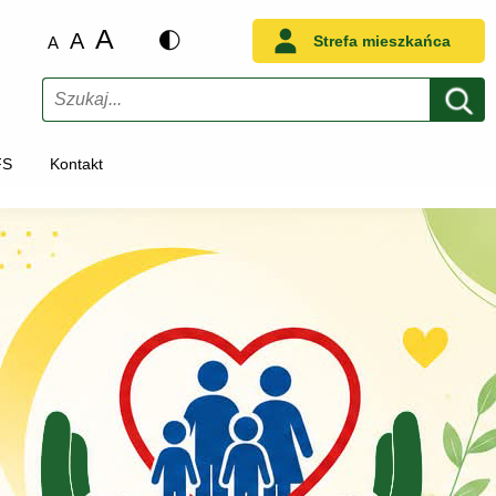
A
A
Strefa mieszkańca
A
Szukaj
FS
Kontakt