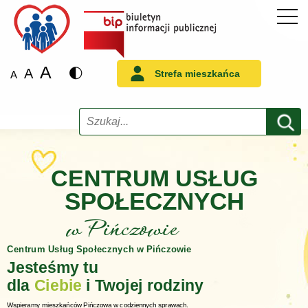
A
A
Strefa mieszkańca
A
Szukaj
CENTRUM USŁUG
SPOŁECZNYCH
w Pińczowie
Centrum Usług Społecznych w Pińczowie
Jesteśmy tu
dla
Ciebie
i Twojej rodziny
Wspieramy mieszkańców Pińczowa w codziennych sprawach.